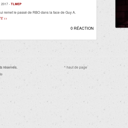
 2017 -
TLMEP
ui remet le passé de RBO dans la face de Guy A.
TE >>
0 RÉACTION
ts réservés.
^ haut de page
te