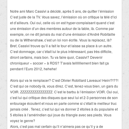
Notre ami Marc Cassivi a décidé, après 5 ans, de quitter l’émission
C’est juste de la TV. Vous savez, l’émission où on critique la télé d’ici
et d’ailleurs. Oui oui, celle où on est hyper-complaisant quand c’est
une émission d’un des membres autour de la table, là. Comme par
exemple, on ne dit jamais du mal d’une émission d’André Robitaille
ou de la Withenshaw, c’est un loi non écrite. Vous la replacez, là?
Bref, Cassivi trouve qu’il a fait le tour et laisse sa place à un autre.
C’est dommage, car c’était lui le plus intéressant, pas très difficile,
diront certains, mais bon. Tu va faire quoi, Cassivi? Devenir
chroniqueur « soccer » à RDS? T’avais telllllllement bien fait ça
pendant l’Euro 2012, hehehe!
Alors qui va le remplacer? C’est Olivier Robillard Laveaux! Hein!?!??!
C’est qui ce nobody-là, vous direz. C’est, tenez-vous bien, un gars du
VOIR. ZZZZZZZZZZZZZZZZ. C’est le barbu à l’émission VOIR. Oui oui,
c’est lui qui critique des disques que seul lui et 2-3 personnes de son
entourage écoutent et nous en parle comme si c’était le meilleur truc
jamais créé . Tenez, c’est lui qui va donner 2 étoiles à du populaire et
5 étoiles à l’amérindien qui joue du triangle avec ses pieds. Vous
voyez le genre?
Alors, c’est pas mal certain qu’il n’aimera pas ce qu’il y a de