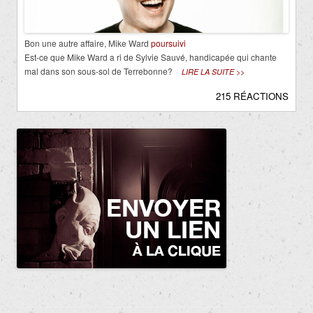
Bon une autre affaire, Mike Ward
poursuivi
Est-ce que Mike Ward a ri de Sylvie Sauvé, handicapée qui chante
mal dans son sous-sol de Terrebonne?
LIRE LA SUITE >>
215 RÉACTIONS