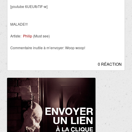
[youtube 6UEUfbTIF-w]
MALADE!!!
Artiste:
Philip
(Must see)
Commentaire inutile à m’envoyer: Woop woop!
0 RÉACTION