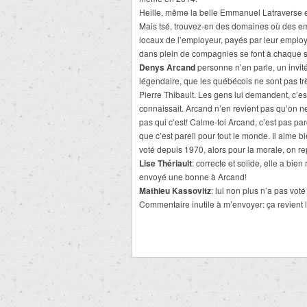
Heille, même la belle Emmanuel Latraverse es
Mais tsé, trouvez-en des domaines où des em
locaux de l’employeur, payés par leur empl
dans plein de compagnies se font à chaque 
Denys Arcand
personne n’en parle, un invi
légendaire, que les québécois ne sont pas très
Pierre Thibault. Les gens lui demandent, c’es
connaissait. Arcand n’en revient pas qu’on 
pas qui c’est! Calme-toi Arcand, c’est pas par
que c’est pareil pour tout le monde. Il aime 
voté depuis 1970, alors pour la morale, on r
Lise Thériault
: correcte et solide, elle a bie
envoyé une bonne à Arcand!
Mathieu Kassovitz
: lui non plus n’a pas vot
Commentaire inutile à m’envoyer: ça revien