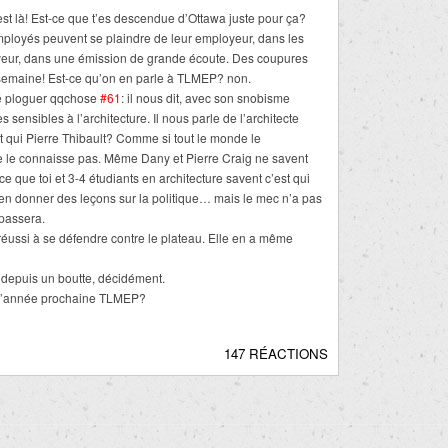
t là! Est-ce que t’es descendue d’Ottawa juste pour ça?
ployés peuvent se plaindre de leur employeur, dans les
oyeur, dans une émission de grande écoute. Des coupures
semaine! Est-ce qu’on en parle à TLMEP? non.
té ploguer qqchose
#61
: il nous dit, avec son snobisme
 sensibles à l’architecture. Il nous parle de l’architecte
t qui Pierre Thibault? Comme si tout le monde le
ne le connaisse pas. Même Dany et Pierre Craig ne savent
ce que toi et 3-4 étudiants en architecture savent c’est qui
bien donner des leçons sur la politique… mais le mec n’a pas
epassera.
n réussi à se défendre contre le plateau. Elle en a même
é depuis un boutte, décidément.
t l’année prochaine TLMEP?
147 RÉACTIONS