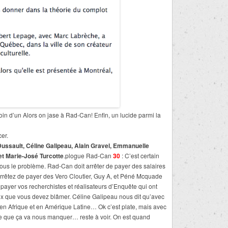
n d’un Alors on jase à Rad-Can! Enfin, un lucide parmi la
er.
Dussault, Céline Galipeau, Alain Gravel, Emmanuelle
et Marie-José Turcotte
.plogue Rad-Can
30
: C’est certain
vous le problème. Rad-Can doit arrêter de payer des salaires
 Arrêtez de payer des Vero Cloutier, Guy A, et Péné Mcquade
 payer vos recherchistes et réalisateurs d’Enquête qui ont
x que vous devez blâmer. Céline Galipeau nous dit qu’avec
en Afrique et en Amérique Latine… Ok c’est plate, mais avec
t-ce que ça va nous manquer… reste à voir. On est quand