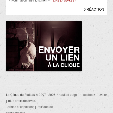
« Pour l’avoir fait 4 fois, non! »
LIRE LA SUITE >>
0 RÉACTION
La Clique du Plateau © 2007 - 2026
^ haut de page
facebook
|
twitter
| Tous droits réservés.
Termes et conditions
|
Politique de
confidentialite