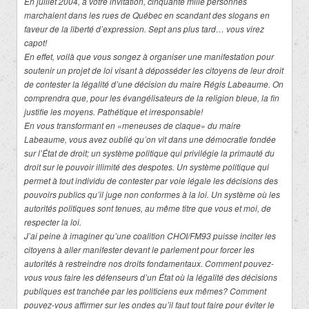
En juillet 2004, à votre invitation, cinquante mille personnes
marchaient dans les rues de Québec en scandant des slogans en
faveur de la liberté d’expression. Sept ans plus tard… vous virez
capot!
En effet, voilà que vous songez à organiser une manifestation pour
soutenir un projet de loi visant à déposséder les citoyens de leur droit
de contester la légalité d’une décision du maire Régis Labeaume. On
comprendra que, pour les évangélisateurs de la religion bleue, la fin
justifie les moyens. Pathétique et irresponsable!
En vous transformant en «meneuses de claque» du maire
Labeaume, vous avez oublié qu’on vit dans une démocratie fondée
sur l’État de droit; un système politique qui privilégie la primauté du
droit sur le pouvoir illimité des despotes. Un système politique qui
permet à tout individu de contester par voie légale les décisions des
pouvoirs publics qu’il juge non conformes à la loi. Un système où les
autorités politiques sont tenues, au même titre que vous et moi, de
respecter la loi.
J’ai peine à imaginer qu’une coalition CHOI/FM93 puisse inciter les
citoyens à aller manifester devant le parlement pour forcer les
autorités à restreindre nos droits fondamentaux. Comment pouvez-
vous vous faire les défenseurs d’un État où la légalité des décisions
publiques est tranchée par les politiciens eux mêmes? Comment
pouvez-vous affirmer sur les ondes qu’il faut tout faire pour éviter le