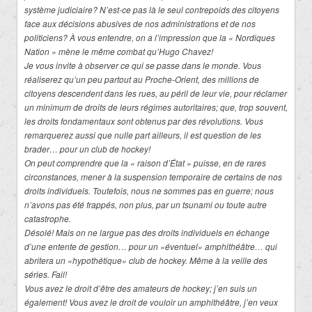
système judiciaire? N’est-ce pas là le seul contrepoids des citoyens
face aux décisions abusives de nos administrations et de nos
politiciens? À vous entendre, on a l’impression que la « Nordiques
Nation » mène le même combat qu’Hugo Chavez!
Je vous invite à observer ce qui se passe dans le monde. Vous
réaliserez qu’un peu partout au Proche-Orient, des millions de
citoyens descendent dans les rues, au péril de leur vie, pour réclamer
un minimum de droits de leurs régimes autoritaires; que, trop souvent,
les droits fondamentaux sont obtenus par des révolutions. Vous
remarquerez aussi que nulle part ailleurs, il est question de les
brader… pour un club de hockey!
On peut comprendre que la « raison d’État » puisse, en de rares
circonstances, mener à la suspension temporaire de certains de nos
droits individuels. Toutefois, nous ne sommes pas en guerre; nous
n’avons pas été frappés, non plus, par un tsunami ou toute autre
catastrophe.
Désolé! Mais on ne largue pas des droits individuels en échange
d’une entente de gestion… pour un «éventuel» amphithéâtre… qui
abritera un «hypothétique» club de hockey. Même à la veille des
séries. Fail!
Vous avez le droit d’être des amateurs de hockey; j’en suis un
également! Vous avez le droit de vouloir un amphithéâtre, j’en veux