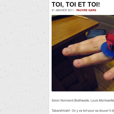
TOI, TOI ET TOI!
21 JANVIER 2011 -
PAUVRE GARS
Selon Normand Brathwaite, Louis Morrissette
Tabarshhlak!! On y va fort pour sa douce! Il 