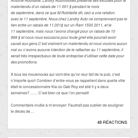
Antoine Robitaille, Landry Automobiles présente ses excuses pour le
malentendu d’un rabais de 11 001 $ pendant le mois
de septembre, dans ce que M.Robitaille dit, ceci a une relation
avec le 11 septembre. Nous chez Landry Auto ne comprennent pas le
lien entre un rabais de 11,001$ sur un Ram 1500 2011, et le
11 septembre, mais nous l’avons changé pour un rabais de 10
999 $ et nous nous excusons pour toute grief elle pourrait avoir
causé aux gens.C’est vraiment un malentendu et nous voulons aucun
mal ou n’avons aucune intention de le rattacher au 11 septembre, il
serait très irrespectueux de toute entreprise d’utiliser cette date pour
des promotions.
À tous les moukmouks qui vont dire qu’on leur fait de la pub, c’est
n’importe quoi! Combien d’entre-vous se rappellent dans quelle ville
était le concessionnaire Kia où Gab Roy est allé il y a deux
semaines? …… C’est bien ce que l’on pensait!
Commentaire inutile à m’envoyer: Faudrait pas oublier de souligner
le décès de…
48 RÉACTIONS