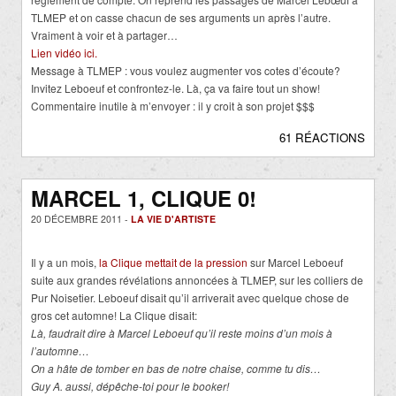
TLMEP et on casse chacun de ses arguments un après l’autre.
Vraiment à voir et à partager…
Lien vidéo ici.
Message à TLMEP : vous voulez augmenter vos cotes d’écoute?
Invitez Leboeuf et confrontez-le. Là, ça va faire tout un show!
Commentaire inutile à m’envoyer : il y croit à son projet $$$
61 RÉACTIONS
MARCEL 1, CLIQUE 0!
20 DÉCEMBRE 2011 -
LA VIE D'ARTISTE
Il y a un mois,
la Clique mettait de la pression
sur Marcel Leboeuf
suite aux grandes révélations annoncées à TLMEP, sur les colliers de
Pur Noisetier. Leboeuf disait qu’il arriverait avec quelque chose de
gros cet automne! La Clique disait:
Là, faudrait dire à Marcel Leboeuf qu’il reste moins d’un mois à
l’automne…
On a hâte de tomber en bas de notre chaise, comme tu dis…
Guy A. aussi, dépêche-toi pour le booker!