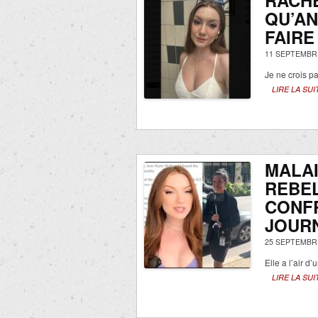
RACH
QU’A
FAIRE
11 SEPTEMBRE
Je ne crois p
LIRE LA SUI
MALAI
REBEL
CONF
JOURN
25 SEPTEMBRE
Elle a l’air d
LIRE LA SUI