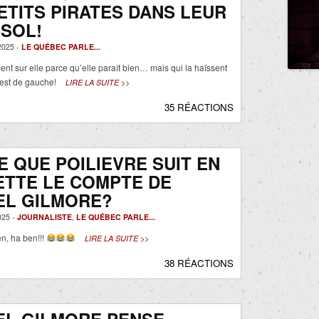
ETITS PIRATES DANS LEUR
SOL!
025 -
LE QUÉBEC PARLE...
ent sur elle parce qu’elle paraît bien… mais qui la haïssent
 est de gauche!
LIRE LA SUITE >>
35 RÉACTIONS
E QUE POILIEVRE SUIT EN
ETTE LE COMPTE DE
EL GILMORE?
25 -
JOURNALISTE
,
LE QUÉBEC PARLE...
n, ha ben!!!
LIRE LA SUITE >>
38 RÉACTIONS