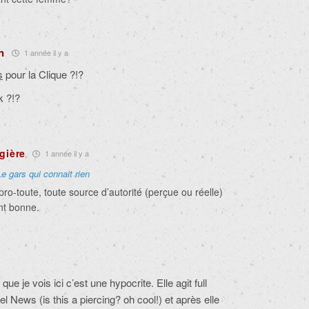
n
1 année il y a
s
pour la Clique ?!?
k ?!?
gière
1 année il y a
Le gars qui connait rien
ro-toute, toute source d’autorité (perçue ou réelle)
nt bonne.
ue je vois ici c’est une hypocrite. Elle agit full
bel News (is this a piercing? oh cool!) et après elle