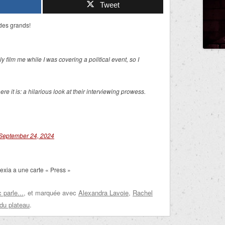
Tweet
 des grands!
film me while I was covering a political event, so I
e it is: a hilarious look at their interviewing prowess.
September 24, 2024
exia a une carte « Press »
parle...
, et marquée avec
Alexandra Lavoie
,
Rachel
 du plateau
.