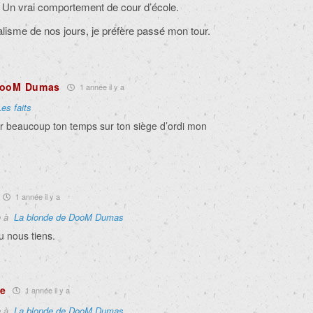
k. Un vrai comportement de cour d’école.
nalisme de nos jours, je préfère passé mon tour.
DooM Dumas
1 année il y a
Les faits
r beaucoup ton temps sur ton siège d’ordi mon
1 année il y a
e à
La blonde de DooM Dumas
u nous tiens.
te
1 année il y a
e à
La blonde de DooM Dumas