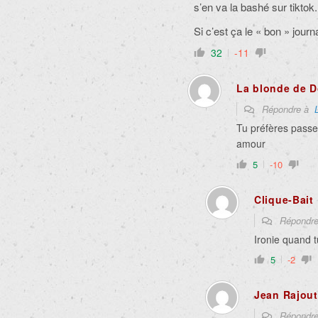
s’en va la bashé sur tikto
Si c’est ça le « bon » jour
32
-11
La blonde de 
Répondre à
Tu préfères passe
amour
5
-10
Clique-Bait
Répondr
Ironie quand t
5
-2
Jean Rajou
Répondr