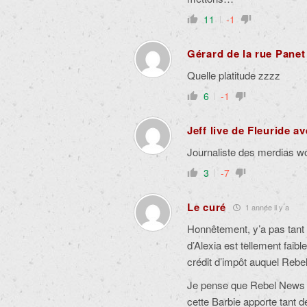
11
-1
Gérard de la rue Panet
Quelle platitude zzzz
6
-1
Jeff live de Fleuride a
Journaliste des merdias w
3
-7
Le curé
1 année il y a
Honnêtement, y’a pas tant de
d’Alexia est tellement faib
crédit d’impôt auquel Rebe
Je pense que Rebel News e
cette Barbie apporte tant 