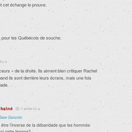
et cet échange le prouve.
 pour les Québécois de souche.
l y a
eurs » de la droite. Ils aiment bien critiquer Rachel
uand ils sont derrière leurs écrans, mais une fois
dade.
chaîné
1 année il y a
Gare Gonzolo
 être l’inverse de la débandade que les hommes
ant cette femme?