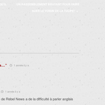
U’IL
UN RASSEMBLEMENT BRUYANT POUR FAIRE
SUER LE VOISIN DE LA TULIPE!
→
ia…”
1 année il y a
1 année il y a
e de Rebel News a de la difficulté à parler anglais