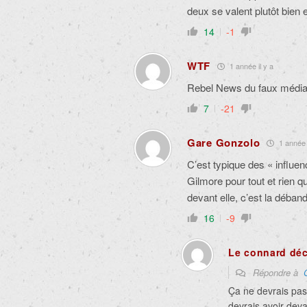
deux se valent plutôt bien 
14
-1
WTF
1 année il y a
Rebel News du faux média
7
-21
Gare Gonzolo
1 année i
C’est typique des « influenc
Gilmore pour tout et rien q
devant elle, c’est la déban
16
-9
Le connard dé
Répondre à
Ça ne devrais pas
devrais avoir dev