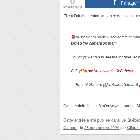
0
Partager
PARTAGES
Elle a l’air d’un enfant qui entre dans la cour
NEW: Rebel “News” decided to sneakily 
turned the camera on them.
You guys wanted to see the footage, so her
Enjoy!
pic.twitter.com/tzOvEuhedk
— Rachel Gilmore (@atRachelGilmore)
Commentaire inutile à m’envoyer: pourtant Al
Cette entrée a été publiée dans
Le Québec 
Gilmore
, le
25 septembre 2024
par
Clique