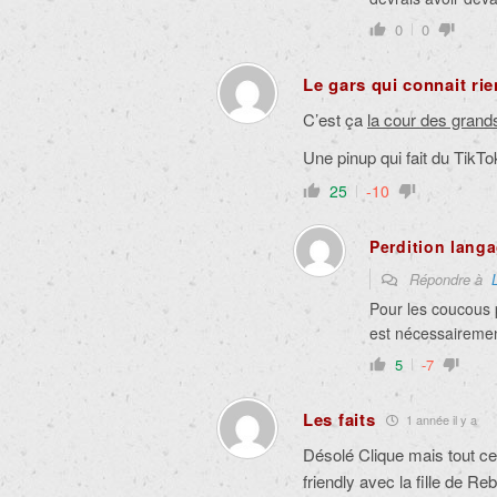
0
0
Le gars qui connait rie
C’est ça
la cour des grand
Une pinup qui fait du TikTo
25
-10
Perdition langa
Répondre à
Pour les coucous p
est nécessaireme
5
-7
Les faits
1 année il y a
Désolé Clique mais tout ce q
friendly avec la fille de Re