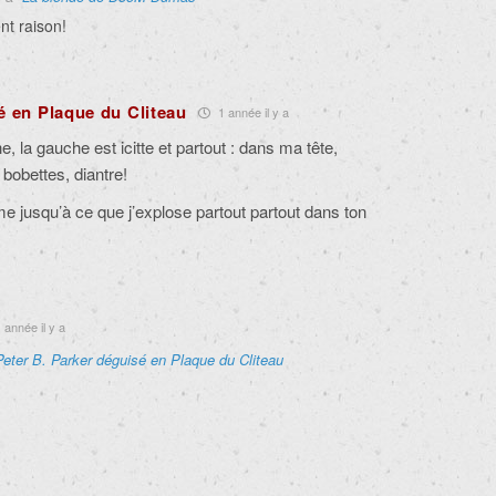
nt raison!
é en Plaque du Cliteau
1 année il y a
, la gauche est icitte et partout : dans ma tête,
obettes, diantre!
me jusqu’à ce que j’explose partout partout dans ton
 année il y a
Peter B. Parker déguisé en Plaque du Cliteau