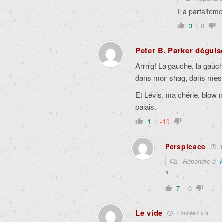
Il a parfaiteme
3
0
Peter B. Parker déguis
Arrrrg! La gauche, la gauche
dans mon shag, dans mes b
Et Lévis, ma chérie, blow 
palais.
1
-10
Perspicace
1
Répondre à
?
7
0
Le vide
1 année il y a