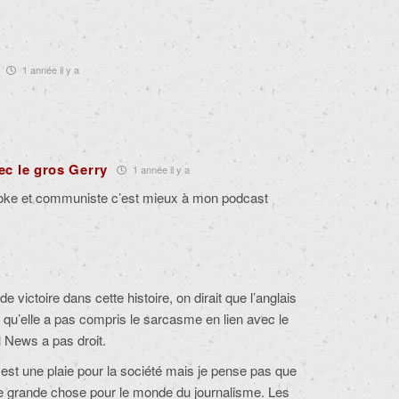
1 année il y a
vec le gros Gerry
1 année il y a
oke et communiste c’est mieux à mon podcast
 victoire dans cette histoire, on dirait que l’anglais
le qu’elle a pas compris le sarcasme en lien avec le
l News a pas droit.
st une plaie pour la société mais je pense pas que
de grande chose pour le monde du journalisme. Les