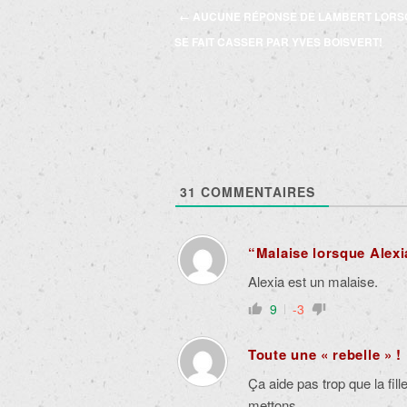
Navigation
←
AUCUNE RÉPONSE DE LAMBERT LORSQ
des
SE FAIT CASSER PAR YVES BOISVERT!
articles
31
COMMENTAIRES
“Malaise lorsque Alex
Alexia est un malaise.
9
-3
Toute une « rebelle » !
Ça aide pas trop que la fill
mettons…