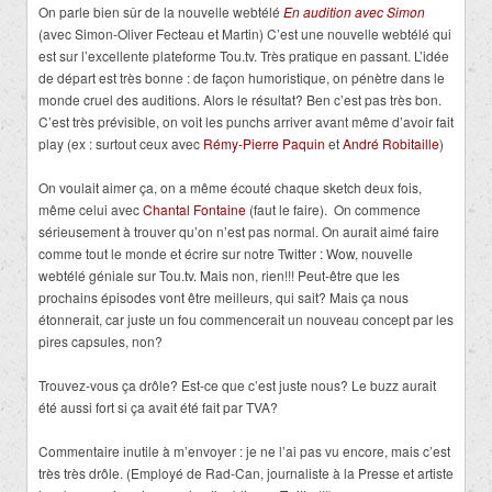
On parle bien sûr de la nouvelle webtélé
En audition avec Simon
(avec Simon-Oliver Fecteau et Martin) C’est une nouvelle webtélé qui
est sur l’excellente plateforme Tou.tv. Très pratique en passant. L’idée
de départ est très bonne : de façon humoristique, on pénètre dans le
monde cruel des auditions. Alors le résultat? Ben c’est pas très bon.
C’est très prévisible, on voit les punchs arriver avant même d’avoir fait
play (ex : surtout ceux avec
Rémy-Pierre Paquin
et
André Robitaille
)
On voulait aimer ça, on a même écouté chaque sketch deux fois,
même celui avec
Chantal Fontaine
(faut le faire). On commence
sérieusement à trouver qu’on n’est pas normal. On aurait aimé faire
comme tout le monde et écrire sur notre Twitter : Wow, nouvelle
webtélé géniale sur Tou.tv. Mais non, rien!!! Peut-être que les
prochains épisodes vont être meilleurs, qui sait? Mais ça nous
étonnerait, car juste un fou commencerait un nouveau concept par les
pires capsules, non?
Trouvez-vous ça drôle? Est-ce que c’est juste nous? Le buzz aurait
été aussi fort si ça avait été fait par TVA?
Commentaire inutile à m’envoyer : je ne l’ai pas vu encore, mais c’est
très très drôle. (Employé de Rad-Can, journaliste à la Presse et artiste