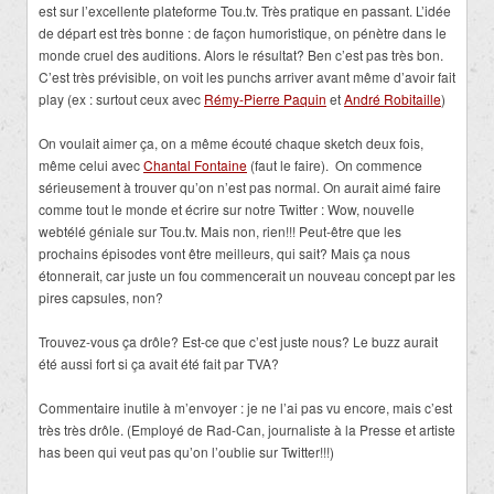
est sur l’excellente plateforme Tou.tv. Très pratique en passant. L’idée
de départ est très bonne : de façon humoristique, on pénètre dans le
monde cruel des auditions. Alors le résultat? Ben c’est pas très bon.
C’est très prévisible, on voit les punchs arriver avant même d’avoir fait
play (ex : surtout ceux avec
Rémy-Pierre Paquin
et
André Robitaille
)
On voulait aimer ça, on a même écouté chaque sketch deux fois,
même celui avec
Chantal Fontaine
(faut le faire). On commence
sérieusement à trouver qu’on n’est pas normal. On aurait aimé faire
comme tout le monde et écrire sur notre Twitter : Wow, nouvelle
webtélé géniale sur Tou.tv. Mais non, rien!!! Peut-être que les
prochains épisodes vont être meilleurs, qui sait? Mais ça nous
étonnerait, car juste un fou commencerait un nouveau concept par les
pires capsules, non?
Trouvez-vous ça drôle? Est-ce que c’est juste nous? Le buzz aurait
été aussi fort si ça avait été fait par TVA?
Commentaire inutile à m’envoyer : je ne l’ai pas vu encore, mais c’est
très très drôle. (Employé de Rad-Can, journaliste à la Presse et artiste
has been qui veut pas qu’on l’oublie sur Twitter!!!)