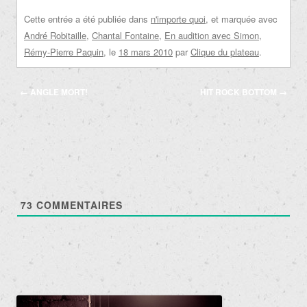
Cette entrée a été publiée dans
n'importe quoi
, et marquée avec
André Robitaille
,
Chantal Fontaine
,
En audition avec Simon
,
Rémy-Pierre Paquin
, le
18 mars 2010
par
Clique du plateau
.
Navigation
←
ANGLE MORT!
HIT ROCK BOTTOM
→
des
articles
73
COMMENTAIRES