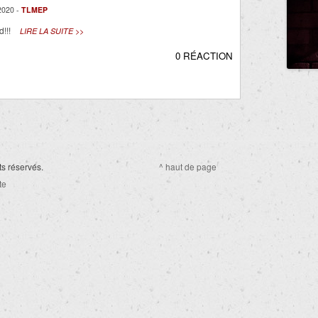
020 -
TLMEP
d!!!
LIRE LA SUITE >>
0 RÉACTION
ts réservés.
^ haut de page
te