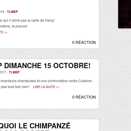
019 -
TLMEP
te qui n’aime pas la carte de Dany!
 même, la preuve!
TE >>
0 RÉACTION
 DIMANCHE 15 OCTOBRE!
017 -
TLMEP
 chanteurs-chanteuses et une confrontation entre Coderre-
a pas levé ben ben!
LIRE LA SUITE >>
0 RÉACTION
QUOI LE CHIMPANZÉ