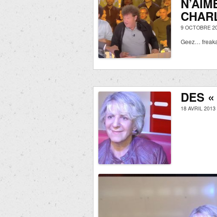
N’AIM
CHAR
9 OCTOBRE 20
Geez… freak
DES «
18 AVRIL 2013