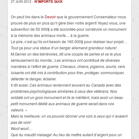
27 JUIN 2012 -
N'IMPORTE QUOI
On peut lire dans le
Devoir
que le gouvernement Conservateur nous
prouve de plus en plus qu’il gère bien notre argent! Voyez-vous, une
subvention de 50 000$ a été accordée pour construire un monument
à la mémoire des animaux morts… à la guerre.
Le pire, c’est qu’ils ont besoin de 160 000$ pour réaliser leur projet…
Tout ça pour une statue d’un berger allemand grandeur nature!
M.Genier un des bénévoles, dit une couple de perles et ce le plus
sérieusement du monde,:
Les animaux ont contribué de diverses
manières à l’effort de guerre. Chevaux, chiens, pigeons, souris, vers
luisants ont été mis à contribution pour tirer, protéger, communiquer,
détecter le danger, éclairer.
Il dit aussi:
Ces animaux reviennent souvent au Canada avec des
problèmes psychologiques similaires à ceux des vétérans. Nos
soldats ont un gros monument et ils le méritent, mais avoir un beau
petit monument dédié aux animaux de guerre serait dans nos
valeurs. »
Mais la meilleure:
on va pouvoir donner une voix à ceux qui n’avaient
pas de voix!
Woof woof…
Que du maudit niaisage! Au lieu de mettre autant d’argent pour un