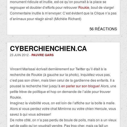
monument ridicule et inutile, est-ce qu’on pourrait à la place se
regrouper et doubler d’efforts pour retrouver
Roukie
, bout de viarge!
Commentaire inutile à m’envoyer: C’est évident que la Clique n’a pas
d’animaux pour réagir ainsi! (Michèle Richard)
56 RÉACTIONS
CYBERCHIENCHIEN.CA
23 JUIN 2012 -
PAUVRE GARS
Vincent Marissal écrivait dernièrement sur Twitter qu’il était à la
recherche de Roukie (à gauche sur la photo). Inquiétez-vous pas,
c’est pas son chien, mais bien celui de la gardienne des enfants. Il a
poussé la recherche hier jusqu’à
en parler sur son blogue!
Alors, une
petite trève de politique et hop on demande de l’aide pour trouver
Roukie.
Imaginez la visibilité vous, on est loin de l’affiche sur la boite à malle.
Alors si vous perdez votre chat Miminne ou votre chien Hercule, vous
savez à qui vous adresser!
De notre côté, on n’a pas perdu de boule de poils, mais on a un vieux
set de patio qu’on voudrait vendre. Pas trop cher, mais ça fait un