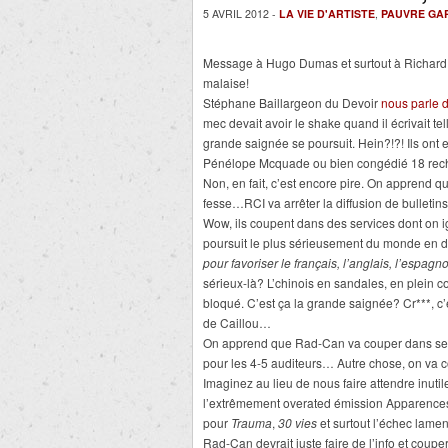
5 AVRIL 2012 -
LA VIE D'ARTISTE
,
PAUVRE GA
Message à Hugo Dumas et surtout à Richard Th
malaise!
Stéphane Baillargeon du Devoir
nous parle
mec devait avoir le shake quand il écrivait tell
grande saignée se poursuit. Hein?!?! Ils ont
Pénélope Mcquade ou bien congédié 18 reche
Non, en fait, c’est encore pire. On apprend 
fesse…RCI va arrêter la diffusion de bulletins
Wow, ils coupent dans des services dont on 
poursuit le plus sérieusement du monde en d
pour favoriser le français, l’anglais, l’espagn
sérieux-là? L’chinois en sandales, en plein 
bloqué. C’est ça la grande saignée? Cr***, c
de Caillou…
On apprend que Rad-Can va couper dans ses é
pour les 4-5 auditeurs… Autre chose, on va 
Imaginez au lieu de nous faire attendre inu
l’extrêmement overated émission Apparences
pour
Trauma
,
30 vies
et surtout l’échec lame
Rad-Can devrait juste faire de l’info et coup