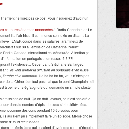
RS
errien: ne lisez pas ce post, vous risqueriez d’avoir un
 des coupures énormes annoncées
à Radio-Canada hier. Le
ement il a l’air triste. Il commence son texte en disant : La
 enlevé TLMEP, coupé dans les salaires faramineux de
rchistes sur 30 à l’émission de Catherine Perrin?
que Radio-Canada International est dénaturée. Attention ça
 d’information en portugais et en russe. !?!?!??!
ignorait l’existence… Cependant, Stéphane Baillargeon
isant :
Ils vont arrêter la diffusion en portugais et en russe
ol, l’arabe et le mandarin
. Ha ha ha ha ha, vous n’êtes pas
cœur de la Chine s’en fout pas mal que le pont Champlain soit
’est à peine une égratignure qui demande un simple plaster
missions de nuit. Ça on doit l’avouer, ce n’est pas drôle
couper dans le nombre d’épisodes des séries télévisées.
tilement comme des cons pendant 10 épisodes pour
, ils auraient pu simplement faire un épisode. Même chose
ntable d’
Ici et maintenant
!
er dans les émissions qui essaient d’avoir des cotes d’écoute.