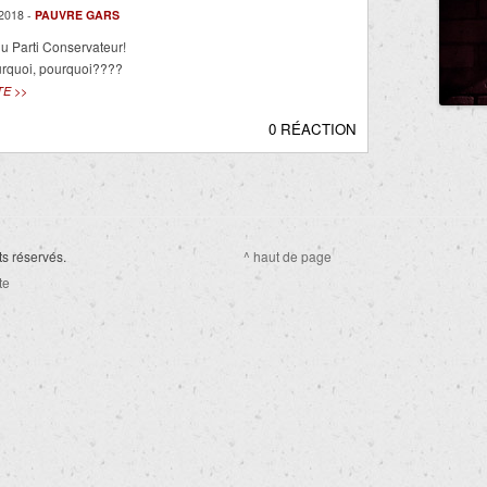
2018 -
PAUVRE GARS
u Parti Conservateur!
urquoi, pourquoi????
TE >>
0 RÉACTION
ts réservés.
^ haut de page
te