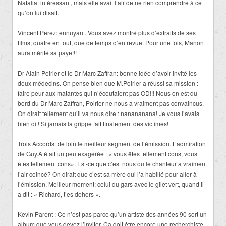
Natalia: intéressant, mais elle avait l’air de ne rien comprendre à ce
qu’on lui disait.
Vincent Perez: ennuyant. Vous avez montré plus d’extraits de ses
films, quatre en tout, que de temps d’entrevue. Pour une fois, Manon
aura mérité sa paye!!!
Dr Alain Poirier et le Dr Marc Zaffran: bonne idée d’avoir invité les
deux médecins. On pense bien que M.Poirier a réussi sa mission :
faire peur aux matantes qui n’écoutaient pas OD!!! Nous on est du
bord du Dr Marc Zaffran, Poirier ne nous a vraiment pas convaincus.
On dirait tellement qu’il va nous dire : nanananana! Je vous l’avais
bien dit! Si jamais la grippe fait finalement des victimes!
Trois Accords: de loin le meilleur segment de l’émission. L’admiration
de Guy.A était un peu exagérée : « vous êtes tellement cons, vous
êtes tellement cons». Est-ce que c’est nous ou le chanteur a vraiment
l’air coincé? On dirait que c’est sa mère qui l’a habillé pour aller à
l’émission. Meilleur moment: celui du gars avec le gilet vert, quand il
a dit : « Richard, t’es dehors ».
Kevin Parent : Ce n’est pas parce qu’un artiste des années 90 sort un
album que vous devez l’inviter. Ça doit être encore une recherchiste