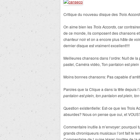
Critique du nouveau disque des
Trois Accord
On aime bien les
Trois Accords
, car contrai
de ce monde, ils composent des chansons et 
chanteur noir et on a encore plus hâte de voir 
dernier disque est vraiment excellent!!!!
Meilleures chansons dans l’ordre: Nuit de la
pastel, Caméra vidéo, Ton pantalon est ple
Moins bonnes chansons: Pas capable d’arrête
Paroles que la Clique a dans la tête depuis 
pantalon est plein, ton pantalon est plein, to
Question existentielle: Est-ce que les Trois A
absurdes? Nous on pense que oui, et VOUS
Commentaire inutile à m’envoyer: pourquoi tu
grands chroniqueurs musicaux l’ont fait le le
Commentaire de Louise Harel (invitée de la s