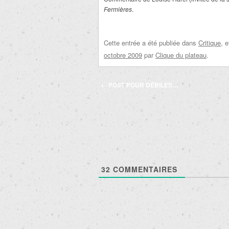
Fermières
.
Cette entrée a été publiée dans
Critique
, 
octobre 2009
par
Clique du plateau
.
Navigation
←
POST POUR DÉBILES…
des
articles
32
COMMENTAIRES