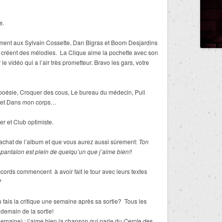
s
.
rement aux Sylvain Cossette, Dan Bigras et Boom Desjardins
créent des mélodies. La Clique aime la pochette avec son
le vidéo qui a l’air très prometteur. Bravo les gars, votre
 poésie, Croquer des cous, Le bureau du médecin, Pull
in et Dans mon corps…
r et Club optimiste.
l’achat de l’album et que vous aurez aussi sûrement:
Ton
n pantalon est plein de quelqu’un que j’aime bien!!
ccords commencent à avoir fait le tour avec leurs textes
?
 fais la critique une semaine après sa sortie? Tous les
ndemain de la sortie!
emaine) : j’aime bien la chanson qui parle du
Cercle des