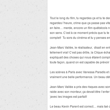
Tout le long du film, tu regardes ça et tu te 
regardes l’heure, crime que ça passe pas vite!
en faire… merde, encore un film québécois nul! 
son sens. C’est à ce moment précis que tu te 
complet! Tu sors du cinéma et tu y penses 
Jean-Marc Vallée, le réalisateur, disait en ent
tellement vrai! C’est pas drôle, la Clique éch
expliquait des choses qui nous étaient com
toute façon, quand on est capable de prévoir l
Les scènes à Paris avec Vanessa Paradis et so
vraiment une belle performance. Un beau défi
Jean-Marc Vallée a pris des risques avec son m
raide avec son monteur, ça devait être l’enfe
)avec les images est parfait!
Le beau Kevin Parent est correct… mais tsé o