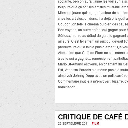
scolarité, ben on aurait aimé les voir sur la 
toujours que ça soit les artistes multi-milliar
Même le jeune qui a gagné acteur de soutien
chez les artistes, dit donc. Il a déjà pris goût
Coudon, on fête le cinéma ou bien des cause
Ben voyons, un autre enfant qui gagne pour M
Sérieux, mettre au début du gala le gagnant de
ailleurs. C’est tellement un prix qui devrait ê
producteurs qui a fait le plus d’argent. Ça veut
Aberration que Café de Flore ne soit même p
à celle qui a gagné… remerciement pathétiq
Mario St-Amand est venu, en chantant du Gerr
Pfft, Vanessa Paradis n’a même pas été foutue
aimé voir Johnny Depp avec un petit carré ro
Commentaire inutile à m’envoyer : bizarre, c’e
nomination.
CRITIQUE DE CAFÉ 
26 SEPTEMBRE 2011 -
FILM