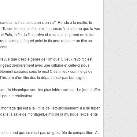
demandes : où est-ce qu’on s’en va? Rendu à la moitié, tu
 Tu continues de l’écouter, tu penses à la critique que tu vas
Puis, la fin du film arrive et c’est là qu’il prend enfin tout
rends compte à quel point la fin peut racheter un film au
encore…
revue que c’est le genre de film que tu veux revoir; c’est
angeait dernièrement avec une critique et celle-ci nous
plètement passées sous le nez! C’est mieux comme ça de
’histoire d’un film dès le départ, c’est pas bon signe!
n fils trisomique sont les plus intéressantes. Le jeune offre
 pour le réalisateur!
ontage qui est à la limite de l’étourdissement! Il a dû triper
r dans la salle de montage!Le mix de la musique (excellente
n s’entend que ce n’est pas un gros rôle de composition. Au