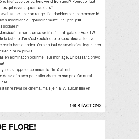
scène hier avec des cartons verts! Ben quoi? Pourquoi faut
daires qui revendiquent toujours?
 avait un petit carton rouge. L’endoctrinement commence tôt
 aux subventions du gouvernement? P’tit, p’tit, p’tit…
s sociales?
onsieur Lazhar… on se croirait à l’anti-gala de Vrak TV!
 la bobine d’or c’est vouloir que le spectateur aillent voir
tre remis hors d’ondes. On s’en fout de savoir c’est lequel des
 rien dire ce prix-là.
as en nomination pour meilleur montage. En passant, bravo
ue!
y, nous rappeler comment le film était nul.
 de se déplacer pour aller chercher son prix! On aurait
uge!
st un festival de cinéma, mais je n’ai vu aucun film en
149 RÉACTIONS
DE FLORE!