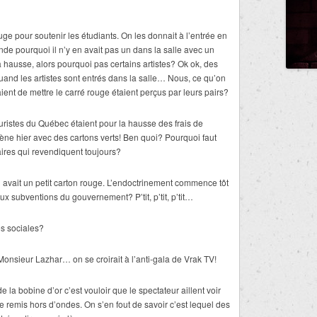
ouge pour soutenir les étudiants. On les donnait à l’entrée en
 pourquoi il n’y en avait pas un dans la salle avec un
a hausse, alors pourquoi pas certains artistes? Ok ok, des
uand les artistes sont entrés dans la salle… Nous, ce qu’on
ient de mettre le carré rouge étaient perçus par leurs pairs?
uristes du Québec étaient pour la hausse des frais de
scène hier avec des cartons verts! Ben quoi? Pourquoi faut
daires qui revendiquent toujours?
 avait un petit carton rouge. L’endoctrinement commence tôt
 aux subventions du gouvernement? P’tit, p’tit, p’tit…
s sociales?
onsieur Lazhar… on se croirait à l’anti-gala de Vrak TV!
 la bobine d’or c’est vouloir que le spectateur aillent voir
tre remis hors d’ondes. On s’en fout de savoir c’est lequel des