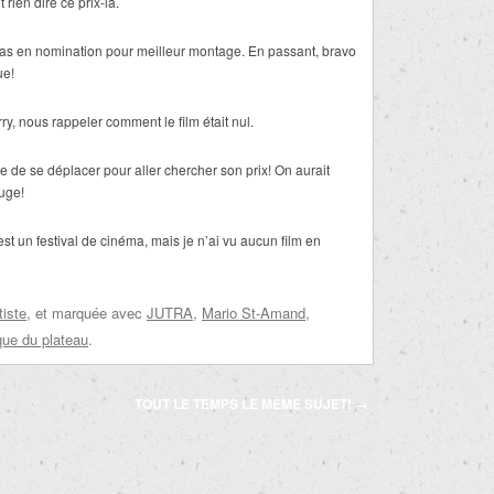
 rien dire ce prix-là.
as en nomination pour meilleur montage. En passant, bravo
ue!
y, nous rappeler comment le film était nul.
 de se déplacer pour aller chercher son prix! On aurait
uge!
st un festival de cinéma, mais je n’ai vu aucun film en
tiste
, et marquée avec
JUTRA
,
Mario St-Amand
,
que du plateau
.
TOUT LE TEMPS LE MÊME SUJET!
→