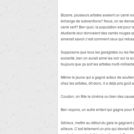
Bizarre, plusieurs artistes avaient un carré r
échange de subventions? Nous, on se demande
carré vert? Ben quoi, la population est pour l
étudiants leur donnaient des carrés rouges q
aimerait savoir c’est comment ceux qui refusa
Supposons que tous les garagistes ou les fle
scolarité, ben on aurait aimé les voir sur la 
toujours que ça soit les artistes multi-milliar
Même le jeune qui a gagné acteur de soutien
chez les artistes, dit donc. Il a déjà pris goût
Coudon, on fête le cinéma ou bien des cause
Ben voyons, un autre enfant qui gagne pour M
Sérieux, mettre au début du gala le gagnant de
ailleurs. C’est tellement un prix qui devrait ê