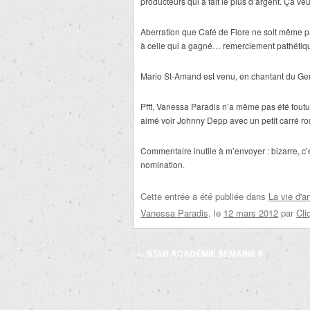
producteurs qui a fait le plus d’argent. Ça veut
Aberration que Café de Flore ne soit même p
à celle qui a gagné… remerciement pathétiq
Mario St-Amand est venu, en chantant du Gerr
Pfft, Vanessa Paradis n’a même pas été foutue
aimé voir Johnny Depp avec un petit carré ro
Commentaire inutile à m’envoyer : bizarre, c’e
nomination.
Cette entrée a été publiée dans
La vie d'ar
Vanessa Paradis
, le
12 mars 2012
par
Cli
Navigation
←
STAR ACADÉMIE SEMAINE 8
des
articles