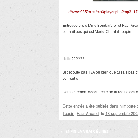
http://www.985fm.ca/mp3player.php?mp3=1
Entrevue entre Mme Bombardier et Paul Arca
connait pas qui est Marie-Chantal Toupin.
Hello??????
Si t’écoute pas TVA ou bien que tu sais pas c
connaître.
Complètement déconnecté de la réalité ces 
Cette entrée a été publiée dans
n'importe 
Toupin
,
Paul Arcand
, le
18 septembre 200
Navigation
←
ENFIN LA VRAI CÉLINE!