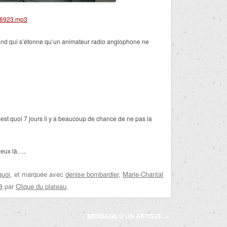
76923.mp3
nd qui s’étonne qu’un animateur radio anglophone ne
’est quoi 7 jours il y a beaucoup de chance de ne pas la
deux là…..
quoi
, et marquée avec
denise bombardier
,
Marie-Chantal
8
par
Clique du plateau
.
MESSAGE D'UN ARTISTE
→