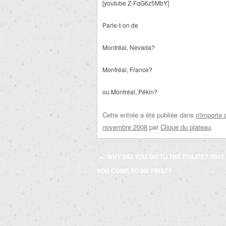
[youtube Z-FqG6z5MbY]
Parle-t-on de
Montréal, Nevada?
Montréal, France?
ou Montréal, Pékin?
Cette entrée a été publiée dans
n'importe 
novembre 2008
par
Clique du plateau
.
Navigation
←
WHY DID YOU GO TO THE POLICE? WHY 
des
YOU COME TO ME FIRST?
articles