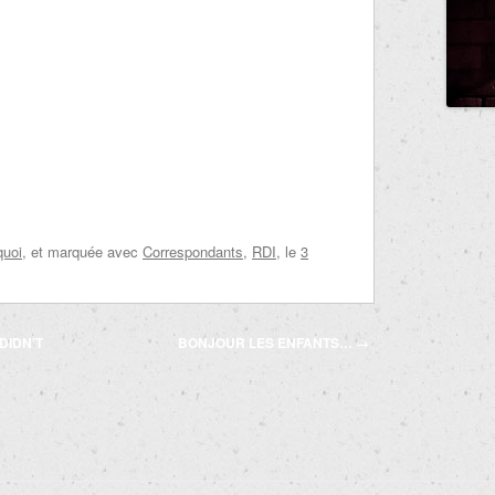
quoi
, et marquée avec
Correspondants
,
RDI
, le
3
DIDN'T
BONJOUR LES ENFANTS…
→