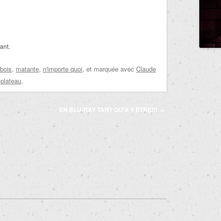
ant.
bois
,
matante
,
n'importe quoi
, et marquée avec
Claude
 plateau
.
EN BLU-RAY TANT QU'À Y ÊTRE!!!
→