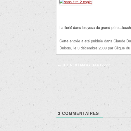
La fierté dans les yeux du grand-père…touch
Cette entrée a été publiée dans
Claude Du
Dubois
, le
3 décembre 2008
par
Clique du
Navigation
←
THE NEXT MARY HART????
des
articles
3
COMMENTAIRES