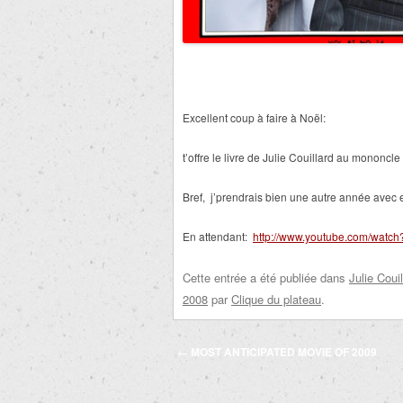
Excellent coup à faire à Noël:
t’offre le livre de Julie Couillard au mononcle
Bref, j’prendrais bien une autre année avec e
En attendant:
http://www.youtube.com/watc
Cette entrée a été publiée dans
Julie Couil
2008
par
Clique du plateau
.
Navigation
←
MOST ANTICIPATED MOVIE OF 2009
des
articles