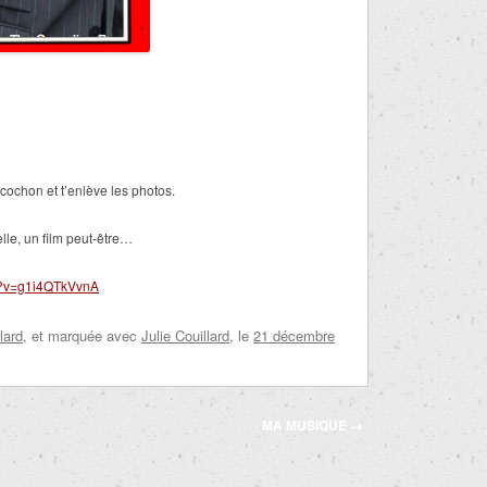
 cochon et t’enlève les photos.
lle, un film peut-être…
h?v=g1i4QTkVvnA
lard
, et marquée avec
Julie Couillard
, le
21 décembre
MA MUSIQUE
→