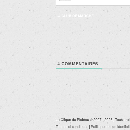
Navigation
←
CLUB DE MARCHE
des
articles
4
COMMENTAIRES
La Clique du Plateau © 2007 - 2026 | Tous droi
Termes et conditions
|
Politique de confidentiali