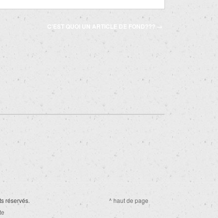
C'EST QUOI UN ARTICLE DE FOND???
→
ts réservés.
^ haut de page
te