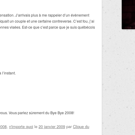
ensation. J’arrivais plus à me rappeler d’un évènement
uait un couple et une certaine contreverse. C’est fou, j’ai
nes visées. Est-ce que c’est parce que je suis québécois
l’instant.
 vous. Vous parlez sûrement du Bye Bye 2008!
2008
,
n'importe quoi
le
20 janvier 2009
par
Clique du