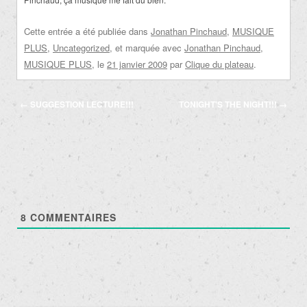
Cette entrée a été publiée dans
Jonathan Pinchaud
,
MUSIQUE
PLUS
,
Uncategorized
, et marquée avec
Jonathan Pinchaud
,
MUSIQUE PLUS
, le
21 janvier 2009
par
Clique du plateau
.
Navigation
←
SUGGESTION LECTURE!!!
TONIGHT'S THE NIGHT!!!
→
des
articles
8
COMMENTAIRES