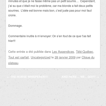
minutes et que je ne fasse même pas un petit sourire… Cependant,
j’ai su que c’était moi le problème, car ma blonde a fait deux petits
sourires. L’idée est bonne mais bon, c’est juste pas pour moi faut
croire.
Dommage.
Commentaire inutile à m’envoyer: On s’en fout de ce que t’as fait
hier!!!
Cette entrée a été publiée dans
Les Appendices
,
Télé-Québec
,
Tout est parfait
,
Uncategorized
le
28 janvier 2009
par
Clique du
plateau
.
Navigation
←
THE HORSE WHISPERER!!!
AND HERE… WE…GO!!!!
→
des
articles