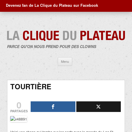
Devenez fan de La Clique du Plateau sur Facebook
PARCE QU'ON NOUS PREND POUR DES CLOWNS
Aller
Menu
au
contenu
TOURTIÈRE
0
PARTAGES
Voici une chose qui tombe sur les nerfs avec le monde du Lac St-