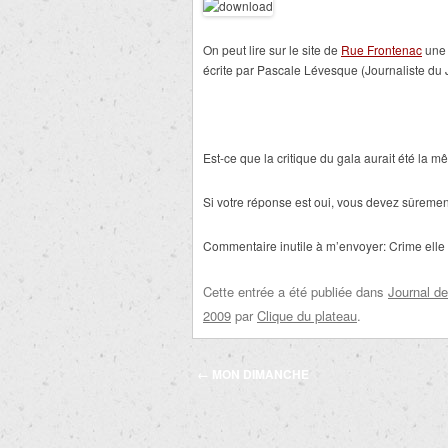
On peut lire sur le site de
Rue Frontenac
une 
écrite par
Pascale Lévesque (Journaliste du J
Est-ce que la critique du gala aurait été la m
Si votre réponse est oui, vous devez sûrement
Commentaire inutile à m’envoyer: Crime elle p
Cette entrée a été publiée dans
Journal de
2009
par
Clique du plateau
.
Navigation
←
MON DIMANCHE
des
articles