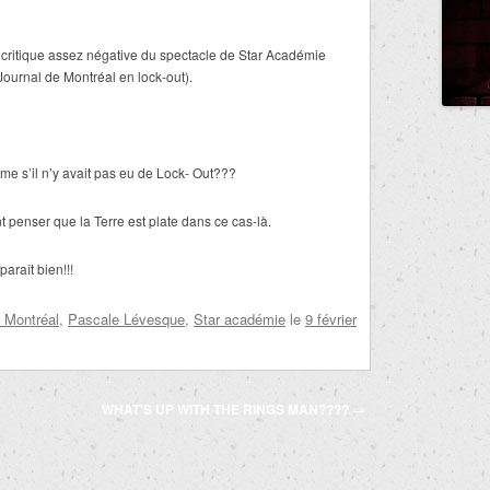
critique assez négative du spectacle de Star Académie
ournal de Montréal en lock-out).
ême s’il n’y avait pas eu de Lock- Out???
 penser que la Terre est plate dans ce cas-là.
araît bien!!!
 Montréal
,
Pascale Lévesque
,
Star académie
le
9 février
WHAT'S UP WITH THE RINGS MAN????
→