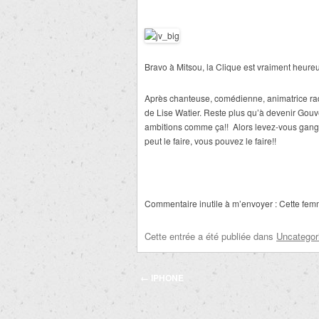
Bravo à Mitsou, la Clique est vraiment heureu
Après chanteuse, comédienne, animatrice radi
de Lise Watier. Reste plus qu’à devenir Gou
ambitions comme ça!!
Alors levez-vous gang 
peut le faire, vous pouvez le faire!!
Commentaire inutile à m’envoyer : Cette femm
Cette entrée a été publiée dans
Uncategor
Navigation
←
IPHONE
des
articles