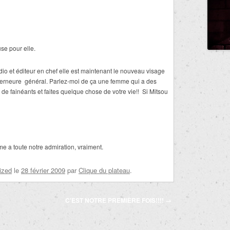
se pour elle.
o et éditeur en chef elle est maintenant le nouveau visage
verneure
général. Parlez-moi de ça une femme qui a des
de fainéants et faites quelque chose de votre vie!!
Si Mitsou
e a toute notre admiration, vraiment.
ized
le
28 février 2009
par
Clique du plateau
.
C'EST NOTRE PREMIÈRE FOIS!!!!
→