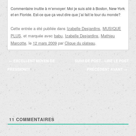
Commentaire inutile à m’envoyer: Moi je suis allé à Boston, New-York
et en Floride. Est-ce que ça veut dire que j’ai fait le tour du monde?
Cette entrée a été publiée dans
Izabelle Desjardins
,
MUSIQUE
PLUS
, et marquée avec
babu
,
Izabelle Desjardins
,
Mathieu
Marcotte
, le
12 mars 2009
par
Clique du plateau
.
Navigation
←
EXCELLENT MOYEN DE
SUIVI DE POST…LIRE LE POST
des
PRESSION!!!
PRÉCÉDENT AVANT
→
articles
11
COMMENTAIRES