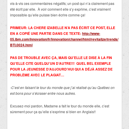
vis-à-vis ces commentaires négatifs; un post qui n’a clairement pas
été écrit par elle. À voir comment elle s’y exprime, c’est vraiment
impossible qu’elle puisse bien écrire comme ça!
PRIMEUR: LA CHERE IZABELLE N’A PAS ÉCRIT CE POST, ELLE
EN A COPIÉ UNE PARTIE DANS CE TEXTE:
http://www-
05.ibm.com/innovation/fr/innovation/channel/html/revitalize/trends/
BTI.0024.html
PAS DE TROUBLE AVEC ÇA, MAIS QU’ELLE LE DISE À LA FIN
QU’ELLE CITE QUELQU’UN D’AUTRE!!! QUEL BEL EXEMPLE
POUR LA JEUNESSE D’AUJOURD’HUI QUI A DÉJÀ ASSEZ DE
PROBLÈME AVEC LE PLAGIAT…
-C’est en faisant le tour du monde que j’ai réalisé qu’au Québec on
est bons pour s’écraser entre nous autres.
Excusez-moi pardon, Madame a fait le tour du monde elle, c’est
sûrement pour ça qu’elle s’exprime si bien en Anglais!!