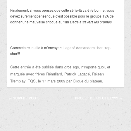
Finalement, si vous pensez que cette série-là va être bonne, vous
devez sûrement penser que c’est possible pour le groupe TVA de
donner une mauvaise critique au film
Dédé
à travers les
brumes.
Commetaire inutile à m’envoyer: Lagacé demanderait ben trop
cher!!!
Cette entrée a été publiée dans
gros ego
,
n'importe quoi
, et
marquée avec
frêres Rémillard
,
Patrick Lagacé
,
Réjean
Tremblay
,
TQS
, le
17 mars 2009
par
Clique du plateau
.
Navigation
←
SUIVI DE POST…
PROJET DE LOI UTILE???
→
des
articles