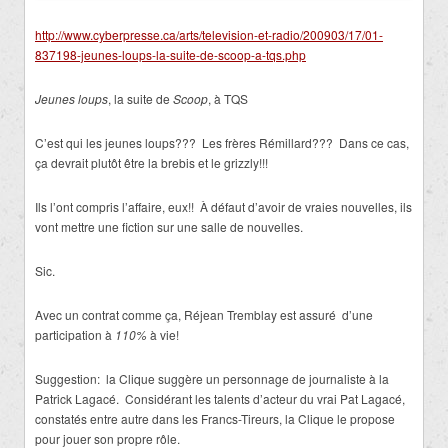
http://www.cyberpresse.ca/arts/television-et-radio/200903/17/01-
837198-jeunes-loups-la-suite-de-scoop-a-tqs.php
Jeunes loups
, la suite de
Scoop
, à TQS
C’est qui les jeunes loups??? Les frères Rémillard??? Dans ce cas,
ça devrait plutôt être la brebis et le grizzly!!!
Ils l’ont compris l’affaire, eux!! À défaut d’avoir de vraies nouvelles, ils
vont mettre une fiction sur une salle de nouvelles.
Sic.
Avec un contrat comme ça, Réjean Tremblay est assuré d’une
participation à
110%
à vie!
Suggestion: la Clique suggère un personnage de journaliste à la
Patrick Lagacé. Considérant les talents d’acteur du vrai Pat Lagacé,
constatés entre autre dans les Francs-Tireurs, la Clique le propose
pour jouer son propre rôle.