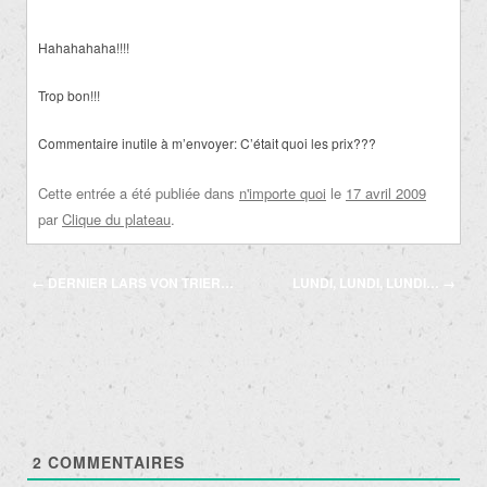
Hahahahaha!!!!
Trop bon!!!
Commentaire inutile à m’envoyer: C’était quoi les prix???
Cette entrée a été publiée dans
n'importe quoi
le
17 avril 2009
par
Clique du plateau
.
Navigation
←
DERNIER LARS VON TRIER…
LUNDI, LUNDI, LUNDI…
→
des
articles
2
COMMENTAIRES