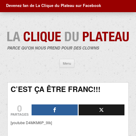
Devenez fan de La Clique du Plateau sur Facebook
PARCE QU'ON NOUS PREND POUR DES CLOWNS
Aller
Menu
au
contenu
C’EST ÇA ÊTRE FRANC!!!
0
PARTAGES
[youtube D4MKM6P_tXk]