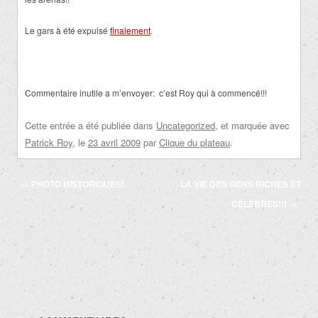
Le gars à été expulsé
finalement
.
Commentaire inutile a m’envoyer: c’est Roy qui à commencé!!!
Cette entrée a été publiée dans
Uncategorized
, et marquée avec
Patrick Roy
, le
23 avril 2009
par
Clique du plateau
.
Navigation
←
PHOTO HISTORIQUE!!!
LA VIE DES GENS RICHES ET
des
CÉLÈBRES!!!
→
articles