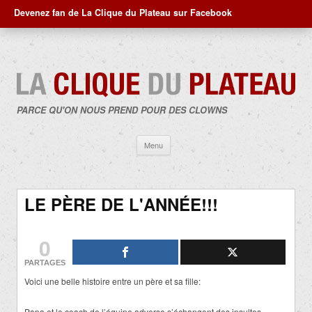
Devenez fan de La Clique du Plateau sur Facebook
PARCE QU'ON NOUS PREND POUR DES CLOWNS
Aller
Menu
au
contenu
LE PÈRE DE L'ANNÉE!!!
0
PARTAGES
Voici une belle histoire entre un père et sa fille:
Papa et le coach de l’équipe adverse s’échangent des insultes.