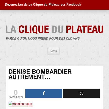
Devenez fan de La Clique du Plateau sur Facebook
PARCE QU'ON NOUS PREND POUR DES CLOWNS
Aller
Menu
au
contenu
DENISE BOMBARDIER
AUTREMENT…
0
PARTAGES