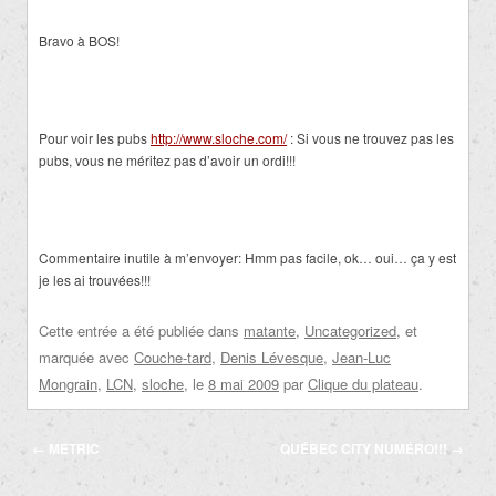
Bravo à BOS!
Pour voir les pubs
http://www.sloche.com/
: Si vous ne trouvez pas les
pubs, vous ne méritez pas d’avoir un ordi!!!
Commentaire inutile à m’envoyer: Hmm pas facile, ok… oui… ça y est
je les ai trouvées!!!
Cette entrée a été publiée dans
matante
,
Uncategorized
, et
marquée avec
Couche-tard
,
Denis Lévesque
,
Jean-Luc
Mongrain
,
LCN
,
sloche
, le
8 mai 2009
par
Clique du plateau
.
Navigation
←
METRIC
QUÉBEC CITY NUMÉRO!!!
→
des