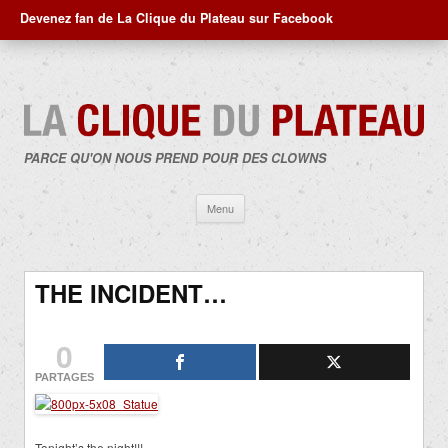
Devenez fan de La Clique du Plateau sur Facebook
PARCE QU'ON NOUS PREND POUR DES CLOWNS
Aller
Menu
au
contenu
THE INCIDENT…
0
PARTAGES
Tonight’s the night!!!