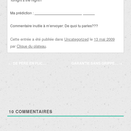
Ma prédiction :
L’avion atterrira à L.A. comme prévu…
Commentaire inutile à m’envoyer: De quoi tu parles???
Cette entrée a été publiée dans
Uncategorized
le
13 mai 2009
par
Clique du plateau
.
Navigation
←
DE PÈRE EN FLIC…
GARANTIE SANS GRIPPE…
→
des
articles
10
COMMENTAIRES