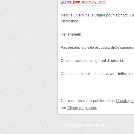
Merci à un
ami
de la Clique pour la photo. On
Photoshop.
Hehehehe!!!
Pas besoin, la photo est assez drôle comme ç
On dirait vraiment un gérant d’épicerie…
Commentaire inutile à m’envoyer: Heille, cinq
Cette entrée a été publiée dans
Uncategor
par
Clique du plateau
.
Navigation
←
GARANTIE SANS GRIPPE…
des