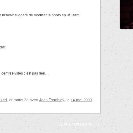
 m’avait suggéré de modifier la photo en utilisant
a!!!
 centres-villes c’est pas rien…
ized
, et marquée avec
Jean Tremblay
, le
14 mai 2009
IL PUE TON BUTIN…
→