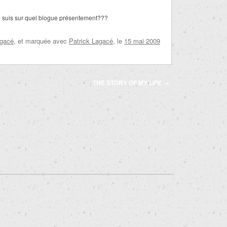
e suis sur quel blogue présentement???
agacé
, et marquée avec
Patrick Lagacé
, le
15 mai 2009
E
THE STORY OF MY LIFE
→