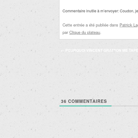
Commentaire inutile à m’envoyer: Coudon, j
Cette entrée a été publiée dans
Patrick L
par
Clique du plateau
.
Navigation
←
POURQUOI VINCENT GRATTON ME TAP
des
articles
36
COMMENTAIRES