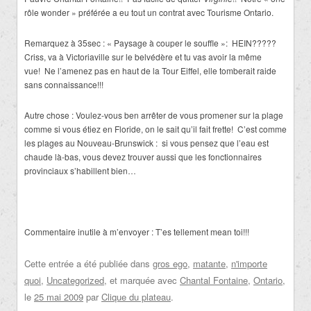
rôle wonder » préférée a eu tout un contrat avec Tourisme Ontario.
Remarquez à 35sec : « Paysage à couper le souffle »: HEIN?????
Criss, va à Victoriaville sur le belvédère et tu vas avoir la même
vue! Ne l’amenez pas en haut de la Tour Eiffel, elle tomberait raide
sans connaissance!!!
Autre chose : Voulez-vous ben arrêter de vous promener sur la plage
comme si vous étiez en Floride, on le sait qu’il fait frette! C’est comme
les plages au Nouveau-Brunswick : si vous pensez que l’eau est
chaude là-bas, vous devez trouver aussi que les fonctionnaires
provinciaux s’habillent bien…
Commentaire inutile à m’envoyer : T’es tellement mean toi!!!
Cette entrée a été publiée dans
gros ego
,
matante
,
n'importe
quoi
,
Uncategorized
, et marquée avec
Chantal Fontaine
,
Ontario
,
le
25 mai 2009
par
Clique du plateau
.