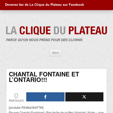
Devenez fan de La Clique du Plateau sur Facebook
PARCE QU'ON NOUS PREND POUR DES CLOWNS
Aller
Menu
au
contenu
CHANTAL FONTAINE ET
L’ONTARIO!!!
0
PARTAGES
[youtube R5d8qOX4FTM]
Pauvre Chantal Fontaine!! Pas facile de quitter
Virginie
!! Notre « one