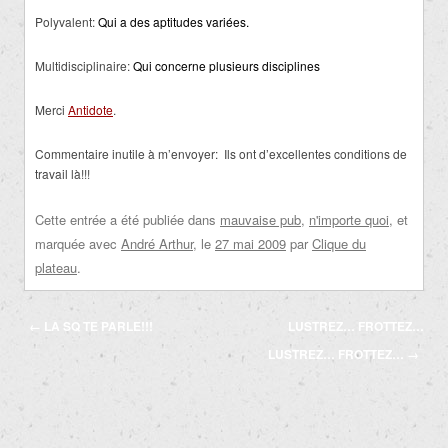
Polyvalent:
Qui a des aptitudes variées.
Multidisciplinaire:
Qui concerne plusieurs disciplines
Merci
Antidote
.
Commentaire inutile à m’envoyer: Ils ont d’excellentes conditions de
travail là!!!
Cette entrée a été publiée dans
mauvaise pub
,
n'importe quoi
, et
marquée avec
André Arthur
, le
27 mai 2009
par
Clique du
plateau
.
Navigation
←
LA SQ TE PARLE!!!
LUSTREZ… FROTTEZ…
des
LUSTREZ… FROTTEZ…
→
articles