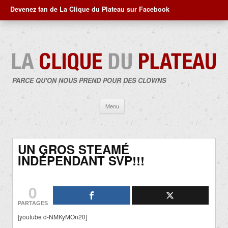
Devenez fan de La Clique du Plateau sur Facebook
PARCE QU'ON NOUS PREND POUR DES CLOWNS
Aller
Menu
au
contenu
UN GROS STEAMÉ
INDÉPENDANT SVP!!!
0
PARTAGES
[youtube d-NMKyMOn20]