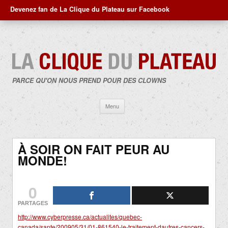
Devenez fan de La Clique du Plateau sur Facebook
PARCE QU'ON NOUS PREND POUR DES CLOWNS
Aller
Menu
au
contenu
À SOIR ON FAIT PEUR AU
MONDE!
0
PARTAGES
http://www.cyberpresse.ca/actualites/quebec-
canada/sante/200905/31/01-861540-le-traitement-dautres-cancers-