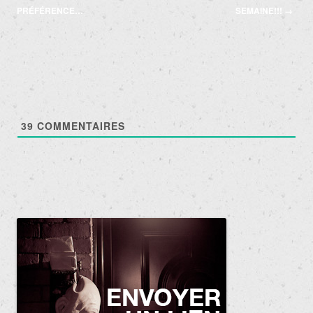
des
PRÉFÉRENCE…
SEMAINE!!!
→
articles
39
COMMENTAIRES