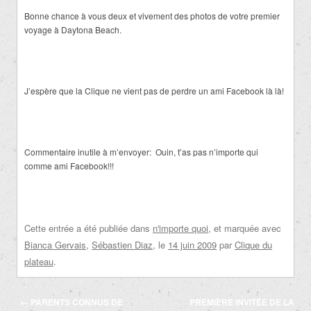
Bonne chance à vous deux et vivement des photos de votre premier
voyage à Daytona Beach.
J’espère que la Clique ne vient pas de perdre un ami Facebook là là!
Commentaire inutile à m’envoyer: Ouin, t’as pas n’importe qui
comme ami Facebook!!!
Cette entrée a été publiée dans
n'importe quoi
, et marquée avec
Bianca Gervais
,
Sébastien Diaz
, le
14 juin 2009
par
Clique du
plateau
.
Navigation
←
PARENTS CONNUS DE
PREMIÈRE INVITÉE DE LA