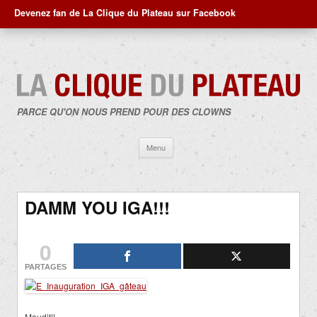
Devenez fan de La Clique du Plateau sur Facebook
PARCE QU'ON NOUS PREND POUR DES CLOWNS
Aller
Menu
au
contenu
DAMM YOU IGA!!!
0
PARTAGES
Maudit!!