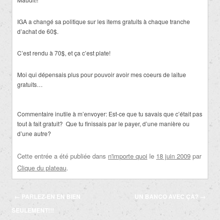
IGA a changé sa politique sur les items gratuits à chaque tranche
d’achat de 60$.
C’est rendu à 70$, et ça c’est plate!
Moi qui dépensais plus pour pouvoir avoir mes coeurs de laitue
gratuits…
Commentaire inutile à m’envoyer: Est-ce que tu savais que c’était pas
tout à fait gratuit? Que tu finissais par le payer, d’une manière ou
d’une autre?
Cette entrée a été publiée dans
n'importe quoi
le
18 juin 2009
par
Clique du plateau
.
Navigation
←
PARLEZ-EN EN BIEN
UN BANCO AVEC ÇA?
→
des
SEULEMENT!!!