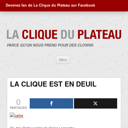
Devenez fan de La Clique du Plateau sur Facebook
PARCE QU'ON NOUS PREND POUR DES CLOWNS
Aller
Menu
au
contenu
LA CLIQUE EST EN DEUIL
0
PARTAGES
Fin des
Retrouvailles
de Claire Lamarche.