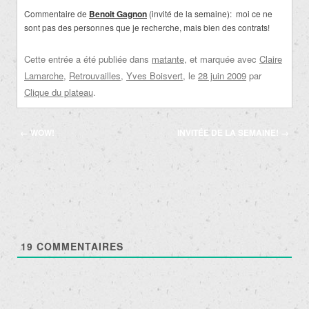
Commentaire de
Benoit Gagnon
(invité de la semaine): moi ce ne
sont pas des personnes que je recherche, mais bien des contrats!
Cette entrée a été publiée dans
matante
, et marquée avec
Claire
Lamarche
,
Retrouvailles
,
Yves Boisvert
, le
28 juin 2009
par
Clique du plateau
.
Navigation
←
WOW!
INVITÉE DE LA SEMAINE!
→
des
articles
19
COMMENTAIRES