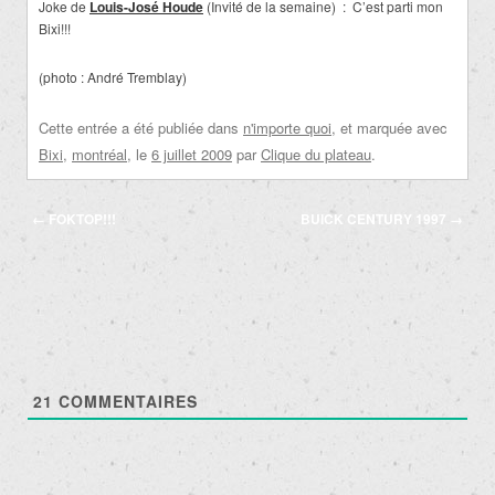
Joke de
Louis-José Houde
(Invité de la semaine) : C’est parti mon
Bixi!!!
(photo : André Tremblay)
Cette entrée a été publiée dans
n'importe quoi
, et marquée avec
Bixi
,
montréal
, le
6 juillet 2009
par
Clique du plateau
.
Navigation
←
FOKTOP!!!
BUICK CENTURY 1997
→
des
articles
21
COMMENTAIRES