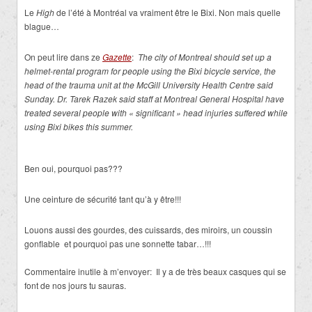
Le
High
de l’été à Montréal va vraiment être le Bixi. Non mais quelle
blague…
On peut lire dans ze
Gazette
:
The city of Montreal should set up a
helmet-rental program for people using the Bixi bicycle service, the
head of the trauma unit at the McGill University Health Centre said
Sunday. Dr. Tarek Razek said staff at Montreal General Hospital have
treated several people with « significant » head injuries suffered while
using Bixi bikes this summer.
Ben oui, pourquoi pas???
Une ceinture de sécurité tant qu’à y être!!!
Louons aussi des gourdes, des cuissards, des miroirs, un coussin
gonflable et pourquoi pas une sonnette tabar…!!!
Commentaire inutile à m’envoyer: Il y a de très beaux casques qui se
font de nos jours tu sauras.