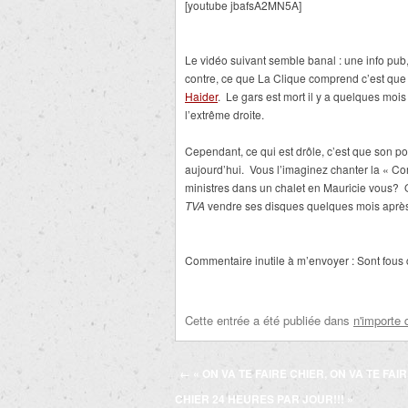
[youtube jbafsA2MN5A]
Le vidéo suivant semble banal : une info pu
contre, ce que La Clique comprend c’est que 
Haider
. Le gars est mort il y a quelques mois 
l’extrême droite.
Cependant, ce qui est drôle, c’est que son 
aujourd’hui. Vous l’imaginez chanter la « 
ministres dans un chalet en Mauricie vous?
TVA
vendre ses disques quelques mois après
Commentaire inutile à m’envoyer : Sont fous c
Cette entrée a été publiée dans
n'importe 
Navigation
←
« ON VA TE FAIRE CHIER, ON VA TE FAI
des
CHIER 24 HEURES PAR JOUR!!! »