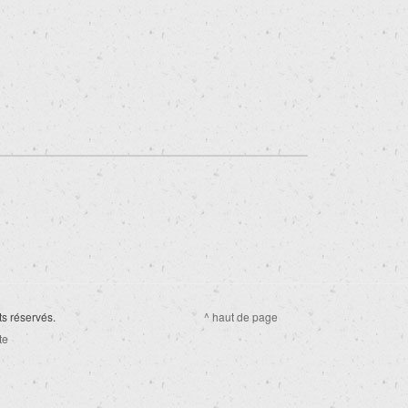
ts réservés.
^ haut de page
te