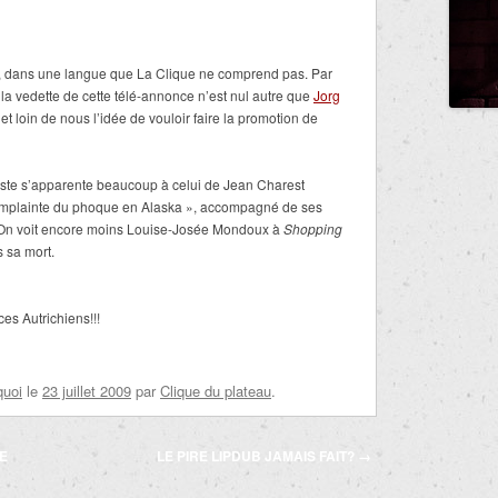
b, dans une langue que La Clique ne comprend pas. Par
la vedette de cette télé-annonce n’est nul autre que
Jorg
et loin de nous l’idée de vouloir faire la promotion de
poste s’apparente beaucoup à celui de Jean Charest
Complainte du phoque en Alaska », accompagné de ses
 On voit encore moins Louise-Josée Mondoux à
Shopping
 sa mort.
es Autrichiens!!!
quoi
le
23 juillet 2009
par
Clique du plateau
.
RE
LE PIRE LIPDUB JAMAIS FAIT?
→